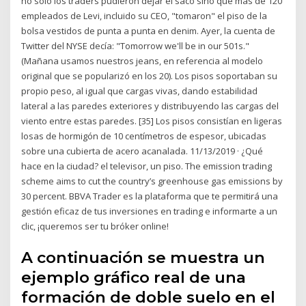
no sólo los traders pudieron dejar el saco sino que más de 120
empleados de Levi, incluido su CEO, "tomaron" el piso de la
bolsa vestidos de punta a punta en denim. Ayer, la cuenta de
Twitter del NYSE decía: "Tomorrow we'll be in our 501s."
(Mañana usamos nuestros jeans, en referencia al modelo
original que se popularizó en los 20). Los pisos soportaban su
propio peso, al igual que cargas vivas, dando estabilidad
lateral a las paredes exteriores y distribuyendo las cargas del
viento entre estas paredes. [35] Los pisos consistían en ligeras
losas de hormigón de 10 centímetros de espesor, ubicadas
sobre una cubierta de acero acanalada. 11/13/2019 · ¿Qué
hace en la ciudad? el televisor, un piso. The emission trading
scheme aims to cut the country’s greenhouse gas emissions by
30 percent. BBVA Trader es la plataforma que te permitirá una
gestión eficaz de tus inversiones en trading e informarte a un
clic, ¡queremos ser tu bróker online!
A continuación se muestra un
ejemplo gráfico real de una
formación de doble suelo en el