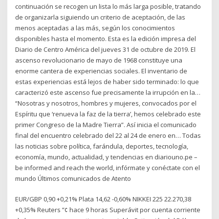
continuación se recogen un lista lo más larga posible, tratando
de organizarla siguiendo un criterio de aceptación, de las
menos aceptadas a las más, según los conocimientos
disponibles hasta el momento. Esta es la edición impresa del
Diario de Centro América del jueves 31 de octubre de 2019. El
ascenso revolucionario de mayo de 1968 constituye una
enorme cantera de experiencias sociales. El inventario de
estas experiencias está lejos de haber sido terminado: lo que
caracterizó este ascenso fue precisamente la irrupción en la…
“Nosotras y nosotros, hombres y mujeres, convocados por el
Espíritu que ‘renueva la faz de la tierra’, hemos celebrado este
primer Congreso de la Madre Tierra”. Así inicia el comunicado
final del encuentro celebrado del 22 al 24 de enero en… Todas
las noticias sobre política, farándula, deportes, tecnología,
economía, mundo, actualidad, y tendencias en diariouno.pe –
be informed and reach the world, infórmate y conéctate con el
mundo Últimos comunicados de Atento
EUR/GBP 0,90 +0,21% Plata 14,62 -0,60% NIKKEI 225 22.270,38
+0,35% Reuters ”¢ hace 9 horas Superávit por cuenta corriente